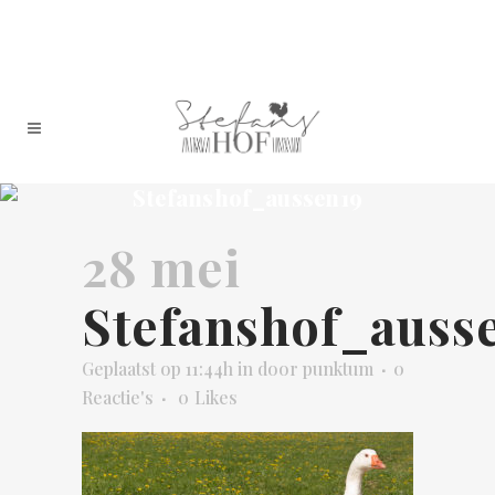
Stefanshof_aussen19
28 mei
Stefanshof_auss
Geplaatst op 11:44h
in
door
punktum
0
Reactie's
0
Likes