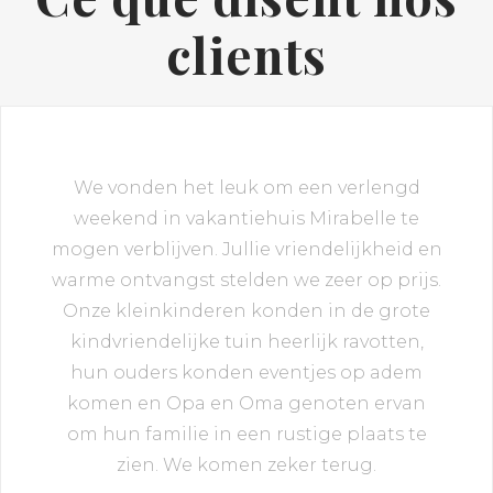
clients
We vonden het leuk om een verlengd
weekend in vakantiehuis Mirabelle te
mogen verblijven. Jullie vriendelijkheid en
warme ontvangst stelden we zeer op prijs.
Onze kleinkinderen konden in de grote
kindvriendelijke tuin heerlijk ravotten,
hun ouders konden eventjes op adem
komen en Opa en Oma genoten ervan
om hun familie in een rustige plaats te
zien. We komen zeker terug.