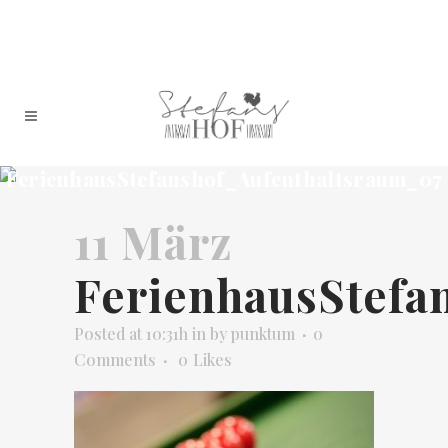
FerienhausStefanshof_Aufenthaltsraum_07
11 März
FerienhausStefa
Posted at 10:31h
in
by
punktum
0
Comments
0
Likes