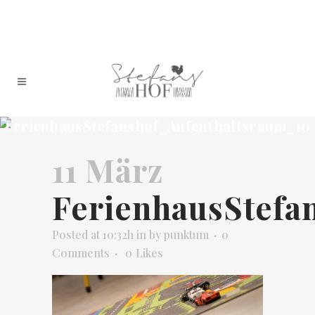
FerienhausStefanshof_Aufenthaltsraum_10
11 März
FerienhausStefa
Posted at 10:32h
in
by
punktum
0
Comments
0
Likes