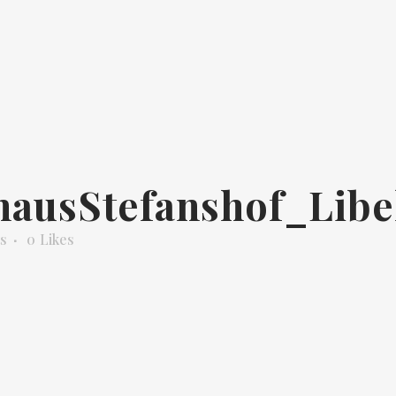
hausStefanshof_Libe
s
0
Likes