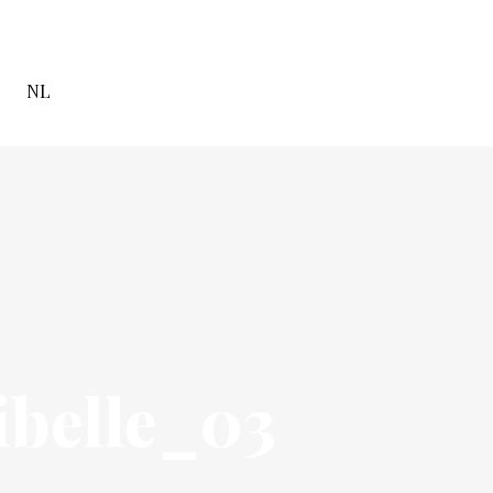
NL
ibelle_03