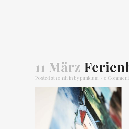
11 März
Ferien
Posted at 10:11h
in
by
punktum
0 Comment