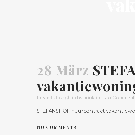
va
28 März
STEFA
vakantiewoni
Posted at 12:35h
in
by
punktum
0 Comment
STEFANSHOF huurcontract vakantiew
NO COMMENTS