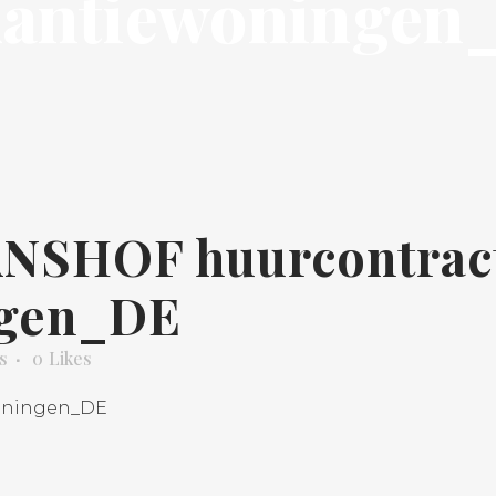
kantiewoningen
NSHOF huurcontrac
ngen_DE
s
0
Likes
oningen_DE